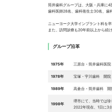
筒井歯科グループは、大阪・兵庫に4
歯科医師28名、歯科衛生士30名、歯
ニューヨーク大学インプラント科を卒
また、訪問診療も20年前以上から続
グループ沿革
1975年
三原台・筒井歯科医院
1978年
宝塚・宇川歯科 開院
1989年
高倉台・筒井歯科 開
堺市にて、当時では珍
1998年
2022年現在、1日に