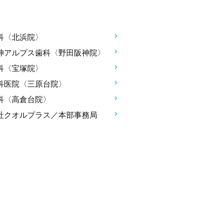
科〈北浜院〉
神アルプス歯科〈野田阪神院〉
科〈宝塚院〉
科医院〈三原台院〉
科〈高倉台院〉
社クオルプラス／本部事務局