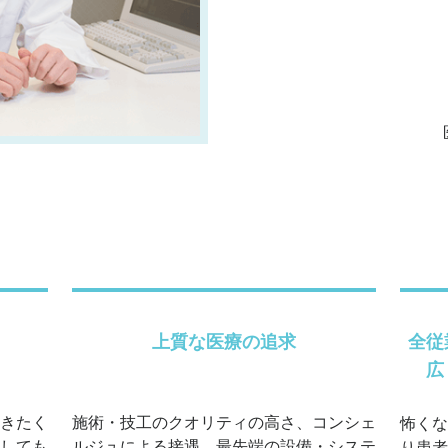
上質な医療の追求
全従
広
きたく
施術・技工のクオリティの高さ、コンシェ
怖くな
しても
ルジュによる接遇、最先端の設備・システ
り患者